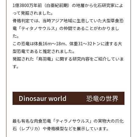
1億3800万年前（白亜紀前期）の地層から化石研究家によ
って発掘されました。
骨格判定では、当時アジア地域に生息していた大型草食恐
竜「ティタノサウルス」の仲間であることがわかりまし
た。
この恐竜は体長16m～18m、体重31～32トンに達する大
型恐竜であると推定されました。
発掘された「鳥羽竜」に関する研究内容をご紹介していま
す。
Dinosaur world
恐竜の世界
最も有名な肉食恐竜「ティラノサウルス」の実物大の爪化
石（レプリカ）や骨格模型などを展示しています。